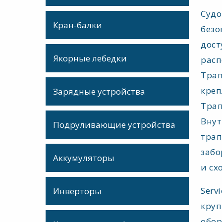
Судо
Кран-балки
безо
дост
Якорные лебедки
расп
Трап
креп
Зарядные устройства
Трап
Внут
Подруливающие устройства
трап
забо
Аккумуляторы
и сх
Serv
Инверторы
круп
обор