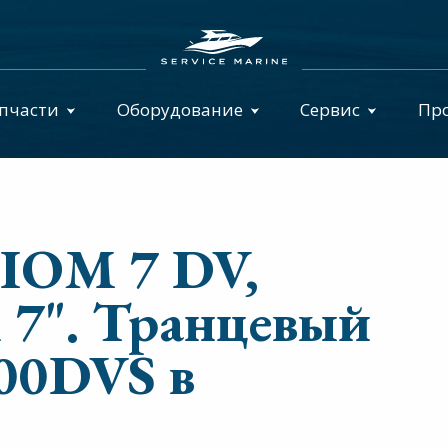
пчасти
Оборудование
Сервис
Пр
IOM 7 DV,
n 7". Транцевый
00DVS в