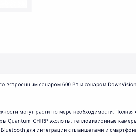
м со встроенным сонаром 600 Вт и сонаром DownVisio
ожности могут расти по мере необходимости. Полная
ры Quantum, CHIRP эхолоты, тепловизионные камеры 
i и Bluetooth для интеграции с планшетами и смартф