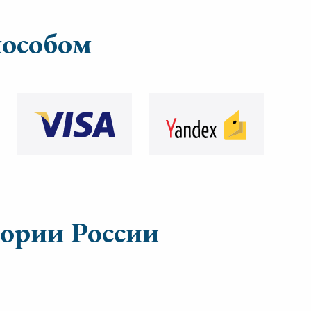
пособом
тории России