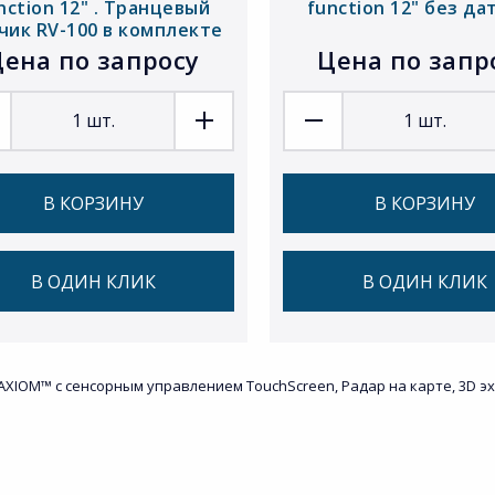
nction 12" . Транцевый
function 12" без да
чик RV-100 в комплекте
ена по запросу
Цена по запр
1
шт.
1
шт.
В КОРЗИНУ
В КОРЗИНУ
В ОДИН КЛИК
В ОДИН КЛИК
M™ c сенсорным управлением TouchScreen, Радар на карте, 3D эхолот, 