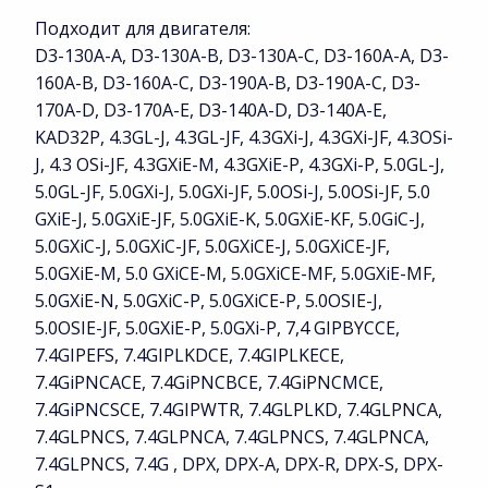
Подходит для двигателя:
D3-130A-A, D3-130A-B, D3-130A-C, D3-160A-A, D3-
160A-B, D3-160A-C, D3-190A-B, D3-190A-C, D3-
170A-D, D3-170A-E, D3-140A-D, D3-140A-E,
KAD32P, 4.3GL-J, 4.3GL-JF, 4.3GXi-J, 4.3GXi-JF, 4.3OSi-
J, 4.3 OSi-JF, 4.3GXiE-M, 4.3GXiE-P, 4.3GXi-P, 5.0GL-J,
5.0GL-JF, 5.0GXi-J, 5.0GXi-JF, 5.0OSi-J, 5.0OSi-JF, 5.0
GXiE-J, 5.0GXiE-JF, 5.0GXiE-K, 5.0GXiE-KF, 5.0GiC-J,
5.0GXiC-J, 5.0GXiC-JF, 5.0GXiCE-J, 5.0GXiCE-JF,
5.0GXiE-M, 5.0 GXiCE-M, 5.0GXiCE-MF, 5.0GXiE-MF,
5.0GXiE-N, 5.0GXiC-P, 5.0GXiCE-P, 5.0OSIE-J,
5.0OSIE-JF, 5.0GXiE-P, 5.0GXi-P, 7,4 GIPBYCCE,
7.4GIPEFS, 7.4GIPLKDCE, 7.4GIPLKECE,
7.4GiPNCACE, 7.4GiPNCBCE, 7.4GiPNCMCE,
7.4GiPNCSCE, 7.4GIPWTR, 7.4GLPLKD, 7.4GLPNCA,
7.4GLPNCS, 7.4GLPNCA, 7.4GLPNCS, 7.4GLPNCA,
7.4GLPNCS, 7.4G , DPX, DPX-A, DPX-R, DPX-S, DPX-