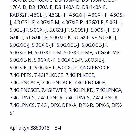
170A-D, D3-170A-E, D3-140A-D, D3-140A-E,
KAD32P, 4.3GL-J, 4.3GL-JF, 4.3GXi-J, 4.3GXi-JF, 4.3OSi-
J, 4.3 OSi-JF, 4.3GXiE-M, 4.3GXiE-P, 4.3GXi-P, 5.0GL-J,
5.0GL-JF, 5.0GXi-J, 5.0GXi-JF, 5.0OSi-J, 5.0OSi-JF, 5.0
GXiE-J, 5.0GXiE-JF, 5.0GXiE-K, 5.0GXiE-KF, 5.0GiC-J,
5.0GXiC-J, 5.0GXiC-JF, 5.0GXiCE-J, 5.0GXiCE-JF,
5.0GXiE-M, 5.0 GXiCE-M, 5.0GXiCE-MF, 5.0GXiE-MF,
5.0GXiE-N, 5.0GXiC-P, 5.0GXiCE-P, 5.0OSIE-J,
5.0OSIE-JF, 5.0GXiE-P, 5.0GXi-P, 7,4 GIPBYCCE,
7.4GIPEFS, 7.4GIPLKDCE, 7.4GIPLKECE,
7.4GiPNCACE, 7.4GiPNCBCE, 7.4GiPNCMCE,
7.4GiPNCSCE, 7.4GIPWTR, 7.4GLPLKD, 7.4GLPNCA,
7.4GLPNCS, 7.4GLPNCA, 7.4GLPNCS, 7.4GLPNCA,
7.4GLPNCS, 7.4G , DPX, DPX-A, DPX-R, DPX-S, DPX-
S1
Артикул 3860013 E 4