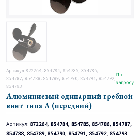
Артикул 872264, 854784, 854785, 854786,
По
854787, 854788, 854789, 854790, 854791, 854792,
запросу
854793
Алюминиевый одинарный гребной
винт типа A (передний)
Артикул:
872264, 854784, 854785, 854786, 854787,
854788, 854789, 854790, 854791, 854792, 854793