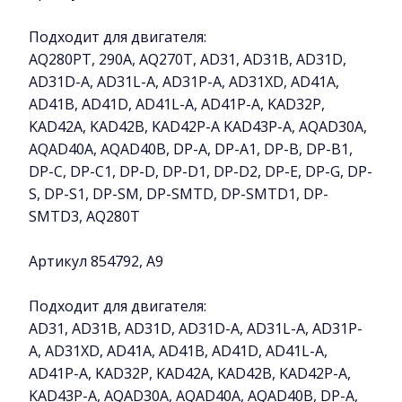
Подходит для двигателя:
AQ280PT, 290A, AQ270T, AD31, AD31B, AD31D,
AD31D-A, AD31L-A, AD31P-A, AD31XD, AD41A,
AD41B, AD41D, AD41L-A, AD41P-A, KAD32P,
KAD42A, KAD42B, KAD42P-A KAD43P-A, AQAD30A,
AQAD40A, AQAD40B, DP-A, DP-A1, DP-B, DP-B1,
DP-C, DP-C1, DP-D, DP-D1, DP-D2, DP-E, DP-G, DP-
S, DP-S1, DP-SM, DP-SMTD, DP-SMTD1, DP-
SMTD3, AQ280T
Артикул 854792, A9
Подходит для двигателя:
AD31, AD31B, AD31D, AD31D-A, AD31L-A, AD31P-
A, AD31XD, AD41A, AD41B, AD41D, AD41L-A,
AD41P-A, KAD32P, KAD42A, KAD42B, KAD42P-A,
KAD43P-A, AQAD30A, AQAD40A, AQAD40B, DP-A,