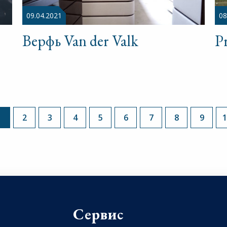
09.04.2021
08
Верфь Van der Valk
Pr
1
2
3
4
5
6
7
8
9
1
Сервис