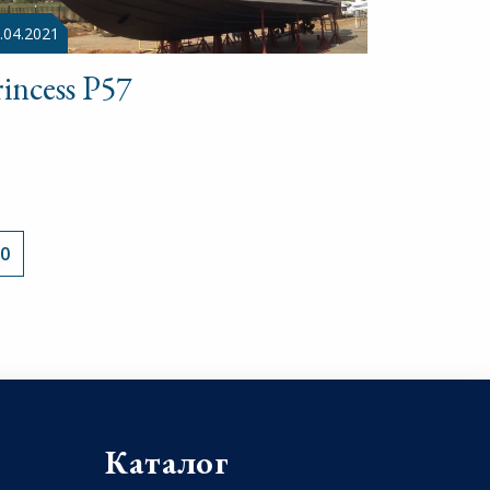
.04.2021
incess P57
0
Каталог