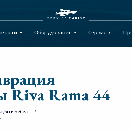
пчасти
Оборудование
Сервис
Пр
аврация
ы Riva Rama 44
лубы и мебель
4