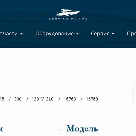
пчасти
Оборудование
Сервис
Пр
15
300
1301V13LC
16768
16768
м
Модель