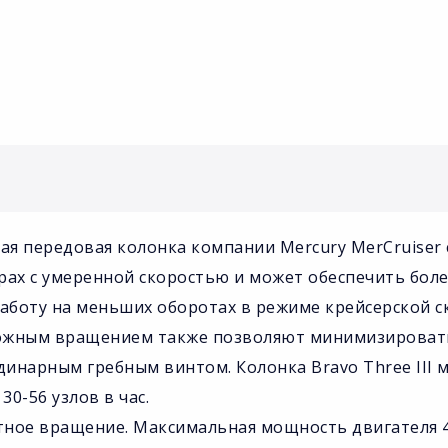
нная передовая колонка компании Mercury MerCruise
рах с умеренной скоростью и может обеспечить боле
работу на меньших оборотах в режиме крейсерской 
ложным вращением также позволяют минимизироват
динарным гребным винтом. Колонка Bravo Three III 
0-56 узлов в час.
тное вращение. Максимальная мощность двигателя 4