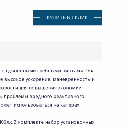
КУПИТЬ В 1 КЛИК
r со сдвоенными гребными винтами. Она
е высокое ускорение, маневренность и
скорости для повышения экономии
ь проблемы вредного реактивного
может использоваться на катерах,
00л.с.В комплекте набор установочных