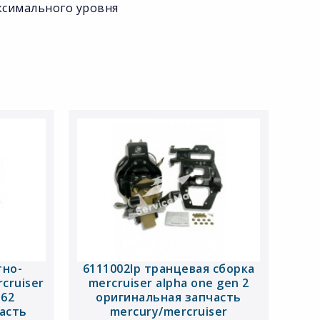
ксимального уровня
тно-
6111002lp транцевая сборка
cruiser
mercruiser alpha one gen 2
.62
оригинальная запчасть
асть
mercury/mercruiser