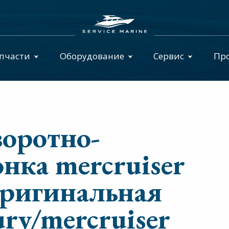
пчасти
Оборудование
Сервис
Пр
воротно-
нка mercruiser
 оригинальная
ury/mercruiser