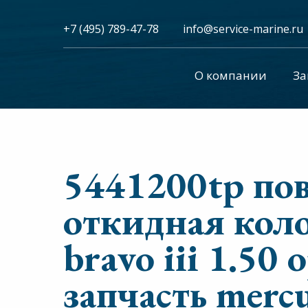
+7 (495) 789-47-78
info@service-marine.ru​​
О компании
За
5441200tp по
откидная коло
bravo iii 1.50
запчасть merc