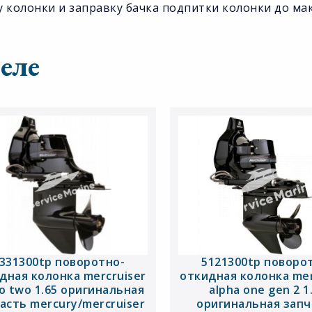
 колонки и заправку бачка подпитки колонки до ма
еле
331300tp поворотно-
5121300tp поворо
дная колонка mercruiser
откидная колонка mer
o two 1.65 оригинальная
alpha one gen 2 1
асть mercury/mercruiser
оригинальная запч