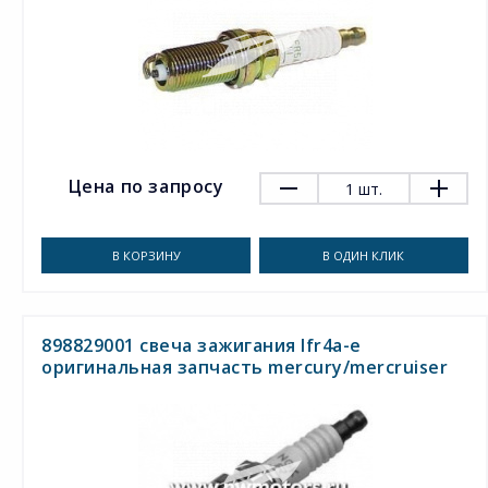
Цена по запросу
1
шт.
В КОРЗИНУ
В ОДИН КЛИК
898829001 свеча зажигания lfr4a-e
оригинальная запчасть mercury/mercruiser