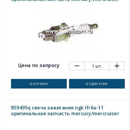
Цена по запросу
1
шт.
В КОРЗИНУ
В ОДИН КЛИК
859495q свеча зажигания ngk lfr6a-11
оригинальная запчасть mercury/mercruiser