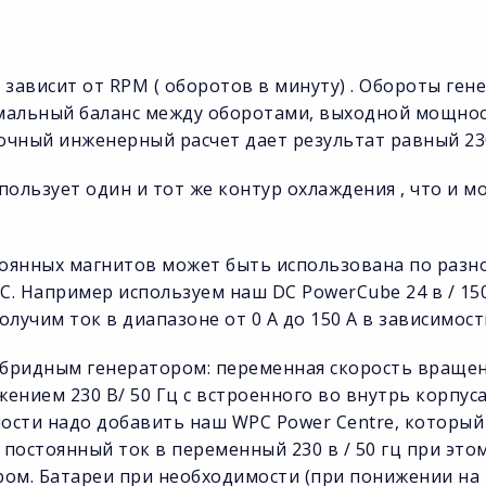
зависит от RPM ( оборотов в минуту) . Обороты ген
тимальный баланс между оборотами, выходной мощн
очный инженерный расчет дает результат равный 23
ользует один и тот же контур охлаждения , что и м
тоянных магнитов может быть использована по разн
C. Например используем наш DC PowerCube 24 в / 150
олучим ток в диапазоне от 0 А до 150 А в зависимост
гибридным генератором: переменная скорость вращен
ением 230 В/ 50 Гц с встроенного во внутрь корпуса
сти надо добавить наш WPC Power Centre, который 
 постоянный ток в переменный 230 в / 50 гц при это
ом. Батареи при необходимости (при понижении на 