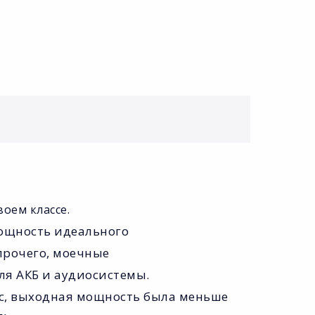
оем классе.
мощность идеального
прочего, моечные
я АКБ и аудиосистемы.
ес, выходная мощность была меньше