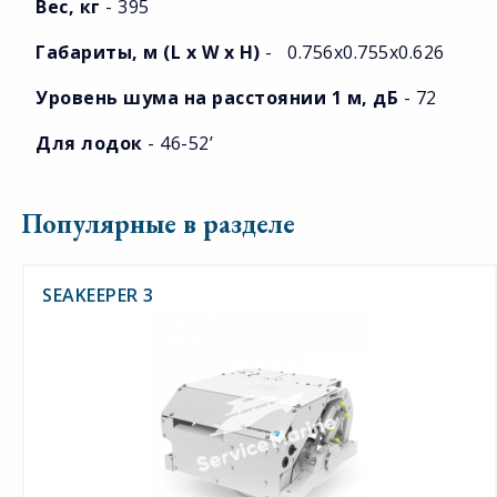
Вес, кг
- 395
Габариты, м (L х W x H)
- 0.756х0.755х0.626
Уровень шума на расстоянии 1 м, дБ
- 72
Для лодок
-
46-52’
Популярные в разделе
SEAKEEPER 3