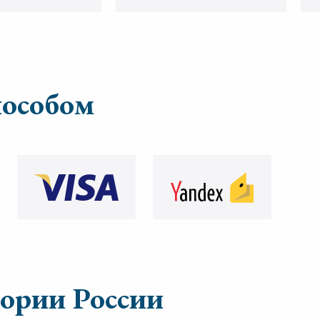
пособом
тории России