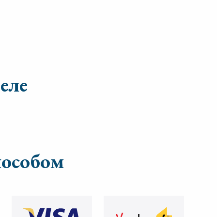
еле
пособом