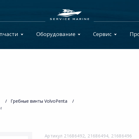
пчасти
Оборудование
Сервис
Пр
ы
Гребные винты VolvoPenta
и
Артикул 21686492, 21686494, 21686496