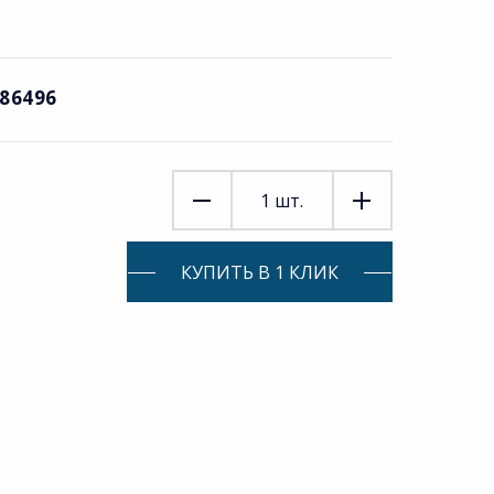
686496
1
шт.
КУПИТЬ В 1 КЛИК