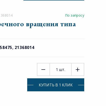
1368014
По запросу
тречного вращения типа
258475, 21368014
1
шт.
КУПИТЬ В 1 КЛИК