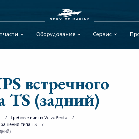
пчасти
Оборудование
Сервис
Пр
IPS встречного
 TS (задний)
ы
Гребные винты VolvoPenta
вращения типа TS
дний)