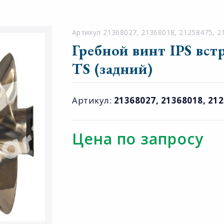
Артикул 21368027, 21368018, 21258475, 2
Гребной винт IPS вс
TS (задний)
Артикул:
21368027, 21368018, 21
Цена по запросу