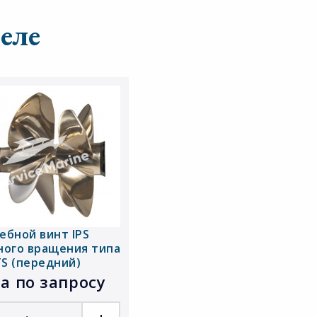
еле
ебной винт IPS
ного вращения типа
TS (передний)
а по запросу