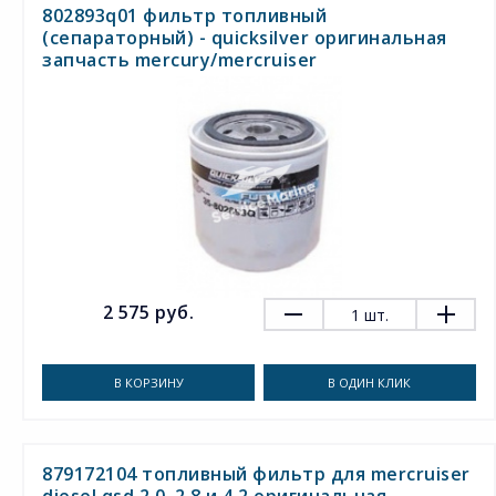
802893q01 фильтр топливный
(сепараторный) - quicksilver оригинальная
запчасть mercury/mercruiser
2 575 руб.
1
шт.
В КОРЗИНУ
В ОДИН КЛИК
879172104 топливный фильтр для mercruiser