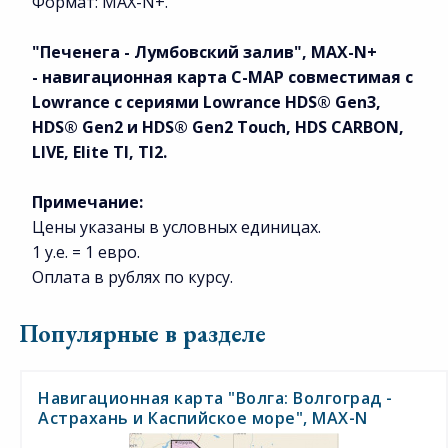
Формат: MAX-N+.
"Печенега - Лумбовский залив", MAX-N+
-
н
авигационная карта
C-MAP совместимая с
Lowrance с сериями Lowrance HDS® Gen3,
HDS® Gen2 и HDS® Gen2 Touch, HDS CARBON,
LIVE, Elite TI, TI2.
Примечание:
Цены указаны в условных единицах.
1 у.е. = 1 евро.
Оплата в рублях по курсу.
Популярные в разделе
Навигационная карта "Волга: Волгоград -
Астрахань и Каспийское море", MAX-N