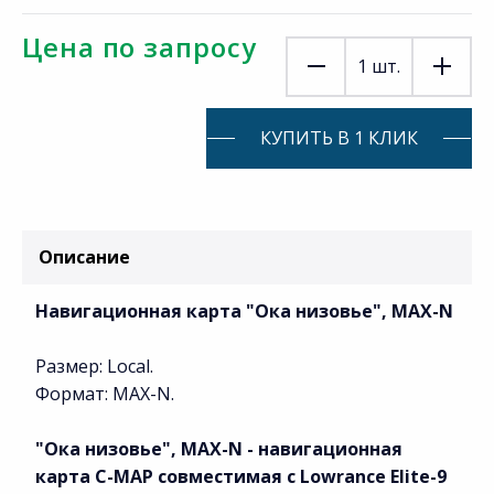
Цена по запросу
1
шт.
КУПИТЬ В 1 КЛИК
Описание
Навигационная карта "Ока низовье", MAX-N
Размер: Local.
Формат: MAX-N.
"Ока низовье", MAX-N
- н
авигационная
карта
C-MAP совместимая с Lowrance Elite-9