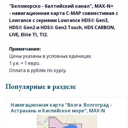
"Беломорско - балтийский канал", MAX-N+
-
н
авигационная карта
C-MAP совместимая с
Lowrance с сериями Lowrance HDS® Gen3,
HDS® Gen2 и HDS® Gen2 Touch, HDS CARBON,
LIVE, Elite TI, TI2.
Примечание:
Цены указаны в условных единицах.
1 у.е. = 1 евро.
Оплата в рублях по курсу.
Популярные в разделе
Навигационная карта "Волга: Волгоград -
Астрахань и Каспийское море", MAX-N