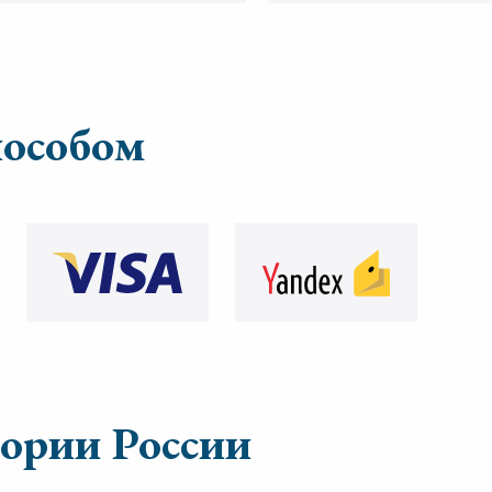
пособом
тории России