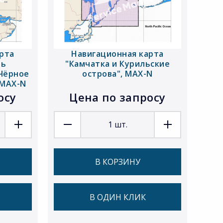
рта
Навигационная карта
ть
"Камчатка и Курильские
Чёрное
острова", MAX-N
 MAX-N
осу
Цена по запросу
1
шт.
В КОРЗИНУ
В ОДИН КЛИК