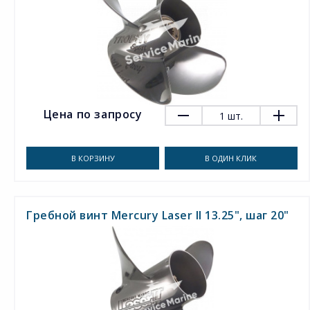
Цена по запросу
1
шт.
В КОРЗИНУ
В ОДИН КЛИК
Гребной винт Mercury Laser II 13.25", шаг 20"