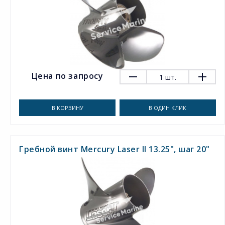
Цена по запросу
1
шт.
В КОРЗИНУ
В ОДИН КЛИК
Гребной винт Mercury Laser II 13.25", шаг 20"