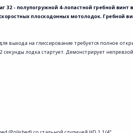
шаг 32 - полупогружной 4-лопастной гребной винт в
 скоростных плоскодонных мотолодок. Гребной в
для выхода на глиссирование требуется полное откр
з 2 секунды лодка стартует. Демонстрирует непревзо
d (Polished) со стальной ступицей HD 1 1/4".