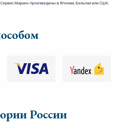
Сервис Марин» произведены в Японии, Бельгии или США.
пособом
тории России