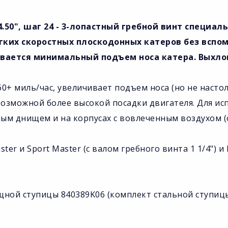
14.50", шаг 24 - 3-лопастный гребной винт специа
гких скоростных плоскодонных катеров без вспом
ивается минимальный подъем носа катера. Выхло
0+ миль/час, увеличивает подъем носа (но не настол
 возможной более высокой посадки двигателя. Для ис
ным днищем и на корпусах с вовлеченным воздухом 
er и Sport Master (с валом гребного винта 1 1/4") и 
ой ступицы 840389K06 (комплект стальной ступицы 