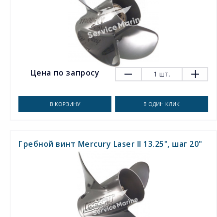
Цена по запросу
1
шт.
В КОРЗИНУ
В ОДИН КЛИК
Гребной винт Mercury Laser II 13.25", шаг 20"