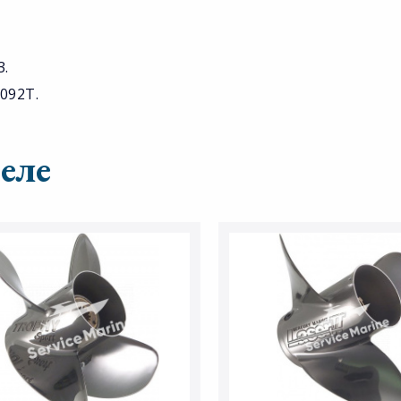
3.
092T.
еле