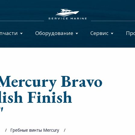
пчасти
Оборудование
Сервис
Пр
Mercury Bravo
ish Finish
"
ы
Гребные винты Mercury