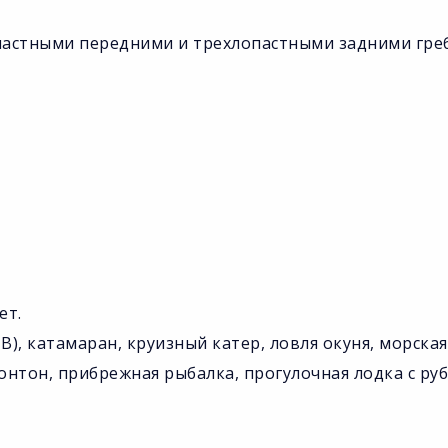
пастными передними и трехлопастными задними гре
ет.
B), катамаран, круизный катер, ловля окуня, морска
понтон, прибрежная рыбалка, прогулочная лодка с р