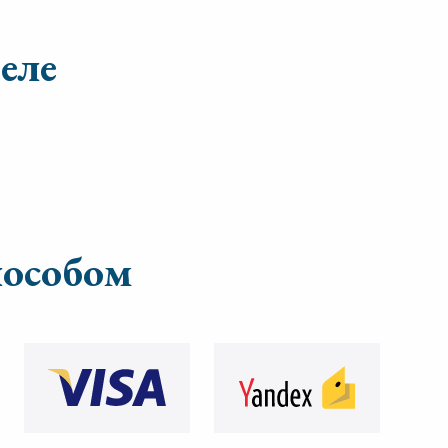
еле
пособом